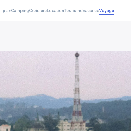
n plan
Camping
Croisière
Location
Tourisme
Vacance
Voyage