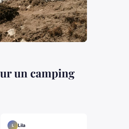
our un camping
Lila
L