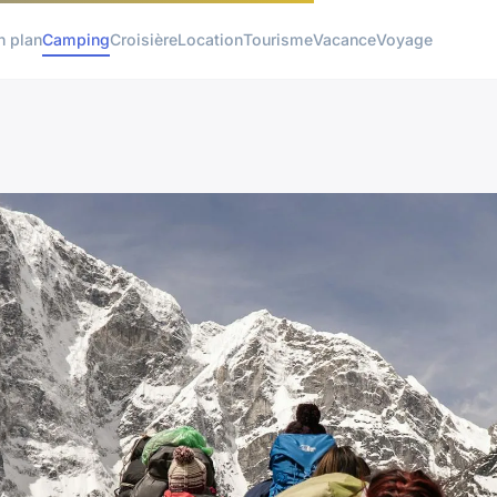
n plan
Camping
Croisière
Location
Tourisme
Vacance
Voyage