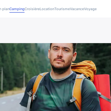
n plan
Camping
Croisière
Location
Tourisme
Vacance
Voyage