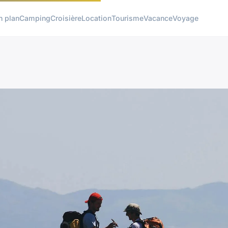
n plan
Camping
Croisière
Location
Tourisme
Vacance
Voyage