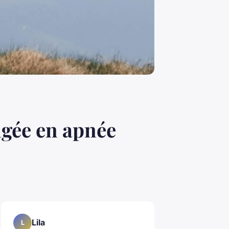
ngée en apnée
Lila
L