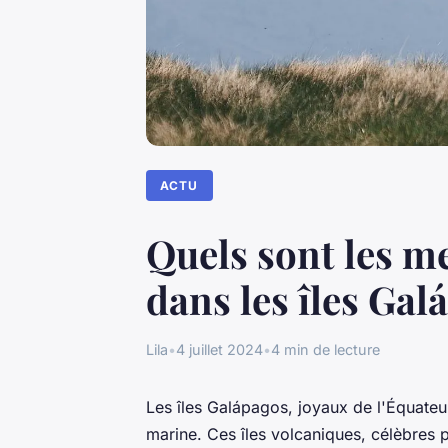
ACTU
Quels sont les me
dans les îles Gal
Lila
•
4 juillet 2024
•
4 min de lecture
Les îles Galápagos, joyaux de l'Équateur
marine. Ces îles volcaniques, célèbres p